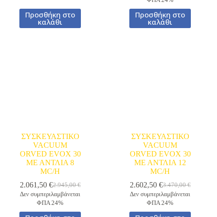
ΦΠΑ 24%
2.290,00 €.
είναι:
was:
τιμή
1.603,00 €.
2.540,00 €.
είναι:
Προσθήκη στο
Προσθήκη στο
1.778,00 €.
καλάθι
καλάθι
ΣΥΣΚΕΥΑΣΤΙΚΟ
ΣΥΣΚΕΥΑΣΤΙΚΟ
VACUUM
VACUUM
ORVED EVOX 30
ORVED EVOX 30
ΜΕ ΑΝΤΛΙΑ 8
ΜΕ ΑΝΤΛΙΑ 12
MC/H
MC/H
2.061,50
€
2.602,50
€
2.945,00
€
3.470,00
€
Original
Η
Original
Η
Δεν συμπεριλαμβάνεται
Δεν συμπεριλαμβάνεται
price
τρέχουσα
price
τρέχουσα
ΦΠΑ 24%
ΦΠΑ 24%
was:
τιμή
was:
τιμή
2.945,00 €.
είναι:
3.470,00 €.
είναι: