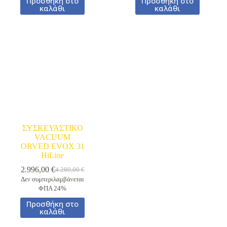
Προσθήκη στο
Προσθήκη στο
2.061,50 €.
2.602,50 €.
καλάθι
καλάθι
ΣΥΣΚΕΥΑΣΤΙΚΟ
VACUUM
ORVED EVOX 31
HiLine
2.996,00
€
4.280,00
€
Original
Η
Δεν συμπεριλαμβάνεται
price
τρέχουσα
ΦΠΑ 24%
was:
τιμή
4.280,00 €.
είναι:
Προσθήκη στο
2.996,00 €.
καλάθι