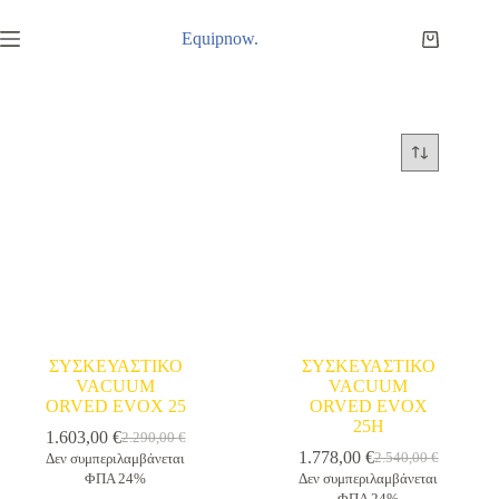
Μετάβαση
στο
Equipnow.
Καλάθι
περιεχόμενο
Αγορών
ΣΥΣΚΕΥΑΣΤΙΚΟ
ΣΥΣΚΕΥΑΣΤΙΚΟ
VACUUM
VACUUM
ORVED EVOX 25
ORVED EVOX
25H
1.603,00
€
2.290,00
€
Original
Η
1.778,00
€
2.540,00
€
Δεν συμπεριλαμβάνεται
price
τρέχουσα
Original
Η
ΦΠΑ 24%
Δεν συμπεριλαμβάνεται
was:
τιμή
price
τρέχουσα