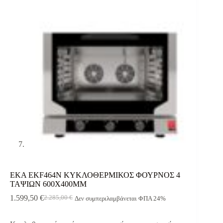
EKA EKF464N ΚΥΚΛΟΘΕΡΜΙΚΟΣ ΦΟΥΡΝΟΣ 4
ΤΑΨΙΩΝ 600X400MM
1.599,50
€
2.285,00
€
Δεν συμπεριλαμβάνεται ΦΠΑ 24%
Original
Η
price
τρέχουσα
was:
τιμή