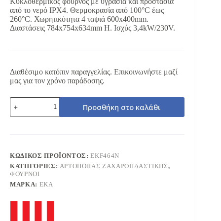
Κυκλοθερμικός φούρνος με υγρασία και προστασία
2.285,00 €.
είναι:
από το νερό IPX4. Θερμοκρασία από 100°C έως
1.599,50 €.
260°C. Χωρητικότητα 4 ταψιά 600x400mm.
Διαστάσεις 784x754x634mm H. Ισχύς 3,4kW/230V.
Διαθέσιμο κατόπιν παραγγελίας. Επικοινωνήστε μαζί
μας για τον χρόνο παράδοσης.
EKA
Προσθήκη στο καλάθι
EKF464N
ΚΥΚΛΟΘΕΡΜΙΚΟΣ
ΦΟΥΡΝΟΣ
4
ΤΑΨΙΩΝ
600X400MM
ΚΩΔΙΚΌΣ ΠΡΟΪΌΝΤΟΣ:
EKF464N
ποσότητα
ΚΑΤΗΓΟΡΊΕΣ:
ΑΡΤΟΠΟΙΙΑΣ ΖΑΧΑΡΟΠΛΑΣΤΙΚΗΣ
,
ΦΟΥΡΝΟΙ
ΜΆΡΚΑ:
EKA