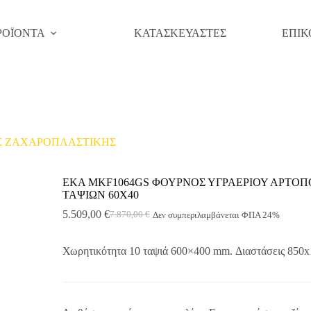
ΡΟΪΟΝΤΑ
ΚΑΤΑΣΚΕΥΑΣΤΕΣ
ΕΠΙΚ
Σ ΖΑΧΑΡΟΠΛΑΣΤΙΚΗΣ
EKA MKF1064GS ΦΟΥΡΝΟΣ ΥΓΡΑΕΡΙΟΥ ΑΡΤΟΠ
ΤΑΨΙΩΝ 60Χ40
5.509,00
€
7.870,00
€
Δεν συμπεριλαμβάνεται ΦΠΑ 24%
Original
Η
price
τρέχουσα
was:
τιμή
Χωρητικότητα 10 ταψιά 600×400 mm. Διαστάσεις 850
7.870,00 €.
είναι:
5.509,00 €.