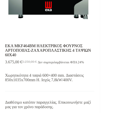
EKA MKF464BM ΗΛΕΚΤΡΙΚΟΣ ΦΟΥΡΝΟΣ
ΑΡΤΟΠΟΙΙΑΣ-ΖΑΧΑΡΟΠΛΑΣΤΙΚΗΣ 4 ΤΑΨΙΩΝ
60Χ40
3.675,00
€
5.250,00
€
Δεν συμπεριλαμβάνεται ΦΠΑ 24%
Original
Η
price
τρέχουσα
was:
τιμή
Χωρητικότητα 4 ταψιά 600×400 mm. Διαστάσεις
5.250,00 €.
είναι:
850x1035x700mm H. Ισχύς 7,8kW/400V.
3.675,00 €.
Διαθέσιμο κατόπιν παραγγελίας. Επικοινωνήστε μαζί
μας για τον χρόνο παράδοσης.