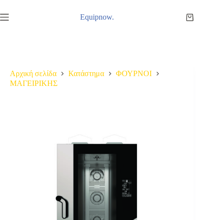
Μετάβαση
στο
Equipnow.
Καλάθι
περιεχόμενο
Αγορών
Αρχική σελίδα
Κατάστημα
ΦΟΥΡΝΟΙ
ΜΑΓΕΙΡΙΚΗΣ