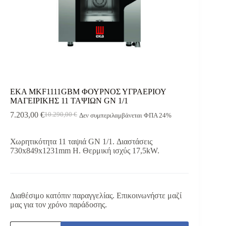
EKA MKF1111GBM ΦΟΥΡΝΟΣ ΥΓΡΑΕΡΙΟΥ
ΜΑΓΕΙΡΙΚΗΣ 11 ΤΑΨΙΩΝ GN 1/1
7.203,00
€
10.290,00
€
Δεν συμπεριλαμβάνεται ΦΠΑ 24%
Original
Η
price
τρέχουσα
was:
τιμή
Χωρητικότητα 11 ταψιά GN 1/1. Διαστάσεις
10.290,00 €.
είναι:
730x849x1231mm H. Θερμική ισχύς 17,5kW.
7.203,00 €.
Διαθέσιμο κατόπιν παραγγελίας. Επικοινωνήστε μαζί
μας για τον χρόνο παράδοσης.
EKA