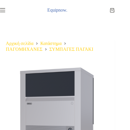
Μετάβαση
στο
Equipnow.
Καλάθι
περιεχόμενο
Αγορών
Αρχική σελίδα
Κατάστημα
ΠΑΓΟΜΗΧΑΝΕΣ
ΣΥΜΠΑΓΕΣ ΠΑΓΑΚΙ