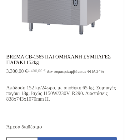
BREMA CB-1565 ΠΑΓΟΜΗΧΑΝΗ ΣΥΜΠΑΓΕΣ
ΠΑΓΑΚΙ 152kg
3.300,00
€
4.400,00
€
Δεν συμπεριλαμβάνεται ΦΠΑ 24%
Original
Η
price
τρέχουσα
was:
τιμή
Απόδοση 152 kg/24ωρο, με αποθήκη 65 kg. Συμπαγές
4.400,00 €.
είναι:
παγάκι 18g. Ισχύς 1150W/230V. R290. Διαστάσεις
3.300,00 €.
838x743x1070mm H.
Άμεσα διαθέσιμο
BREMA