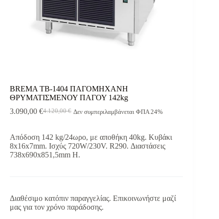
BREMA TB-1404 ΠΑΓΟΜΗΧΑΝΗ
ΘΡΥΜΑΤΙΣΜΕΝΟΥ ΠΑΓΟΥ 142kg
3.090,00
€
4.120,00
€
Δεν συμπεριλαμβάνεται ΦΠΑ 24%
Original
Η
price
τρέχουσα
was:
τιμή
Απόδοση 142 kg/24ωρο, με αποθήκη 40kg. Κυβάκι
4.120,00 €.
είναι:
8x16x7mm. Ισχύς 720W/230V. R290. Διαστάσεις
3.090,00 €.
738x690x851,5mm H.
Διαθέσιμο κατόπιν παραγγελίας. Επικοινωνήστε μαζί
μας για τον χρόνο παράδοσης.