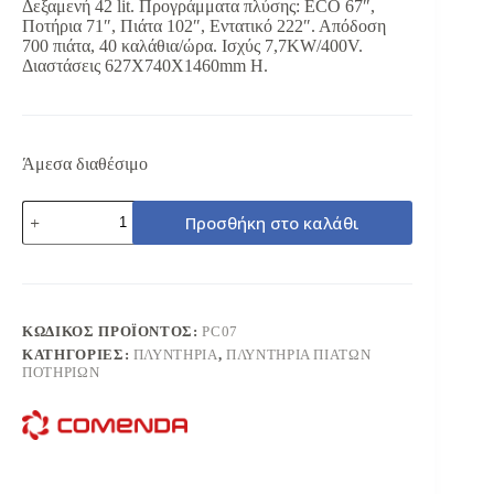
Δεξαμενή 42 lit. Προγράμματα πλύσης: ECO 67″,
Ποτήρια 71″, Πιάτα 102″, Εντατικό 222″. Απόδοση
700 πιάτα, 40 καλάθια/ώρα. Ισχύς 7,7KW/400V.
Διαστάσεις 627Χ740Χ1460mm H.
Άμεσα διαθέσιμο
COMENDA
Προσθήκη στο καλάθι
PC07
ΠΛΥΝΤΗΡΙΟ
ΚΑΜΠΑΝΑ
700
ΠΙΑΤΑ
ποσότητα
ΚΩΔΙΚΌΣ ΠΡΟΪΌΝΤΟΣ:
PC07
ΚΑΤΗΓΟΡΊΕΣ:
ΠΛΥΝΤΗΡΙΑ
,
ΠΛΥΝΤΗΡΙΑ ΠΙΑΤΩΝ
ΠΟΤΗΡΙΩΝ