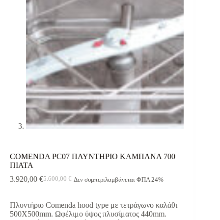
COMENDA PC07 ΠΛΥΝΤΗΡΙΟ ΚΑΜΠΑΝΑ 700
ΠΙΑΤΑ
3.920,00
€
5.600,00
€
Δεν συμπεριλαμβάνεται ΦΠΑ 24%
Original
Η
price
τρέχουσα
was:
τιμή
Πλυντήριο Comenda hood type με τετράγωνο καλάθι
5.600,00 €.
είναι:
500Χ500mm. Ωφέλιμο ύψος πλυσίματος 440mm.
3.920,00 €.