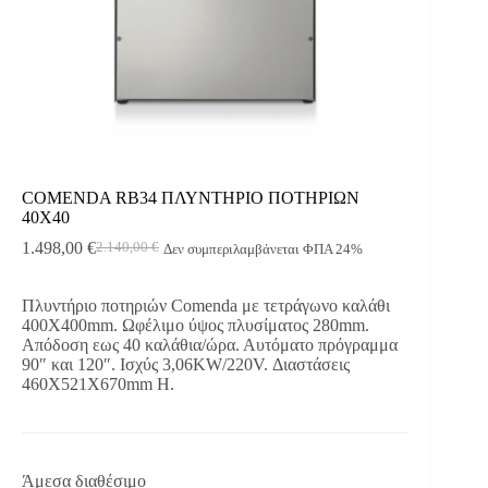
COMENDA RB34 ΠΛΥΝΤΗΡΙΟ ΠΟΤΗΡΙΩΝ
40Χ40
1.498,00
€
2.140,00
€
Δεν συμπεριλαμβάνεται ΦΠΑ 24%
Original
Η
price
τρέχουσα
was:
τιμή
Πλυντήριο ποτηριών Comenda με τετράγωνο καλάθι
2.140,00 €.
είναι:
400Χ400mm. Ωφέλιμο ύψος πλυσίματος 280mm.
1.498,00 €.
Απόδοση εως 40 καλάθια/ώρα. Αυτόματο πρόγραμμα
90″ και 120″. Ισχύς 3,06KW/220V. Διαστάσεις
460Χ521Χ670mm H.
Άμεσα διαθέσιμο