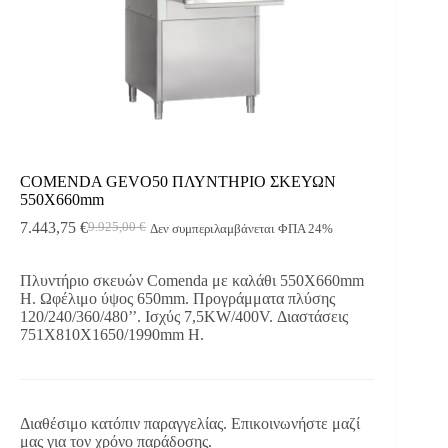
COMENDA GEVO50 ΠΛΥΝΤΗΡΙΟ ΣΚΕΥΩΝ
550X660mm
7.443,75
€
9.925,00
€
Δεν συμπεριλαμβάνεται ΦΠΑ 24%
Original
Η
price
τρέχουσα
was:
τιμή
Πλυντήριο σκευών Comenda με καλάθι 550Χ660mm
9.925,00 €.
είναι:
H. Ωφέλιμο ύψος 650mm. Προγράμματα πλύσης
7.443,75 €.
120/240/360/480’’. Ισχύς 7,5KW/400V. Διαστάσεις
751Χ810Χ1650/1990mm H.
Διαθέσιμο κατόπιν παραγγελίας. Επικοινωνήστε μαζί
μας για τον χρόνο παράδοσης.