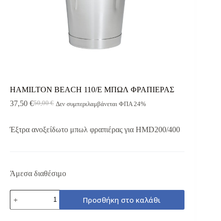
HAMILTON BEACH 110/E ΜΠΩΛ ΦΡΑΠΙΕΡΑΣ
37,50
€
50,00
€
Δεν συμπεριλαμβάνεται ΦΠΑ 24%
Original
Η
price
τρέχουσα
was:
τιμή
Έξτρα ανοξείδωτο μπωλ φραπιέρας για HMD200/400
50,00 €.
είναι:
37,50 €.
Άμεσα διαθέσιμο
HAMILTON
Προσθήκη στο καλάθι
BEACH
110/E
ΜΠΩΛ