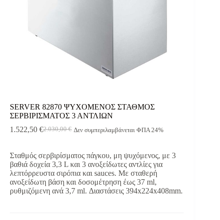
SERVER 82870 ΨΥΧΟΜΕΝΟΣ ΣΤΑΘΜΟΣ
ΣΕΡΒΙΡΙΣΜΑΤΟΣ 3 ΑΝΤΛΙΩΝ
1.522,50
€
2.030,00
€
Δεν συμπεριλαμβάνεται ΦΠΑ 24%
Original
Η
price
τρέχουσα
was:
τιμή
Σταθμός σερβιρίσματος πάγκου, μη ψυχόμενος, με 3
2.030,00 €.
είναι:
βαθιά δοχεία 3,3 L και 3 ανοξείδωτες αντλίες για
1.522,50 €.
λεπτόρρευστα σιρόπια και sauces. Με σταθερή
ανοξείδωτη βάση και δοσομέτρηση έως 37 ml,
ρυθμιζόμενη ανά 3,7 ml. Διαστάσεις 394x224x408mm.