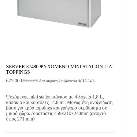
SERVER 87480 ΨΥΧΟΜΕΝΟ MINI STATION ΓΙΑ
TOPPINGS
675,00
€
900,00
€
Δεν συμπεριλαμβάνεται ΦΠΑ 24%
Original
Η
price
τρέχουσα
was:
τιμή
Ψυχόμενος mini station πάγκου με 4 δοχεία 1,8 L,
900,00 €.
είναι:
καπάκια και κουτάλες 14,8 ml. Μονωμένη ανοξείδωτη
675,00 €.
βάση για κρύα toppings και γρήγορο σερβίρισμα σε
μικρό χώρο. Διαστάσεις 459x210x240mm (ανοιχτό
ύψος 271 mm)